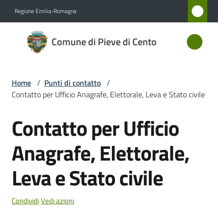
Vai al contenuto
Vai alla navigazione
Vai al footer
Regione Emilia-Romagna
Comune
Comune di Pieve di Cento
di Pieve
di Cento
Home
/
Punti di contatto
/
Contatto per Ufficio Anagrafe, Elettorale, Leva e Stato civile
Amministrazione
Contatto per Ufficio
Salta al contenuto
Novità
Anagrafe, Elettorale,
Servizi
Leva e Stato civile
Vivere
Pieve
Condividi
Vedi azioni
di