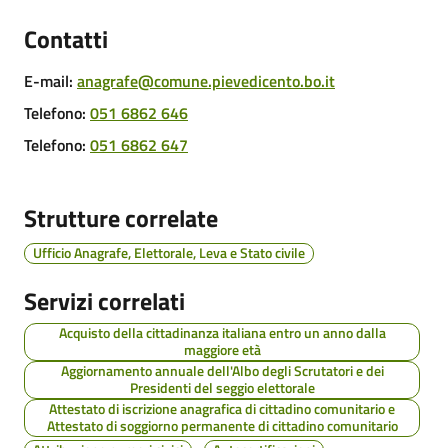
Cento
Contatti
E-mail
:
anagrafe@comune.pievedicento.bo.it
Telefono
:
051 6862 646
Amministrazione
Telefono
:
051 6862 647
Trasparente
Tutti
Strutture correlate
gli
Ufficio Anagrafe, Elettorale, Leva e Stato civile
argomenti...
Servizi correlati
Acquisto della cittadinanza italiana entro un anno dalla
Seguici
maggiore età
su
Aggiornamento annuale dell'Albo degli Scrutatori e dei
Presidenti del seggio elettorale
Attestato di iscrizione anagrafica di cittadino comunitario e
Attestato di soggiorno permanente di cittadino comunitario