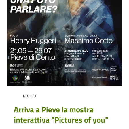
Cento
Amministrazione
Trasparente
Tutti
gli
argomenti...
NOTIZIA
Seguici
su
Arriva a Pieve la mostra
interattiva "Pictures of you"