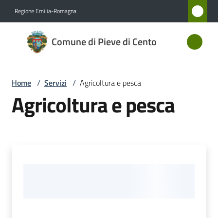
Vai al contenuto
Vai alla navigazione
Vai al footer
Regione Emilia-Romagna
Comune
Comune di Pieve di Cento
di Pieve
di Cento
Home
/
Servizi
/
Agricoltura e pesca
Agricoltura e pesca
Amministrazione
Novità
Servizi
Menu selezionato
Vivere
Pieve
di