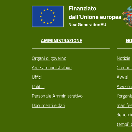
AMMINISTRAZIONE
NO
Organi di governo
Notizie
Aree amministrative
Comunic
Uffici
Avvisi
Politici
Avviso 
Personale Amministrativo
l’organi
Documenti e dati
manifes
denomin
tempi” d