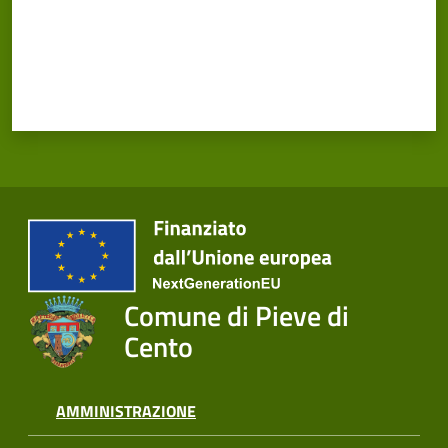
Cento
Amministrazione
Trasparente
Tutti
gli
argomenti...
Comune di Pieve di
Cento
Seguici
su
AMMINISTRAZIONE