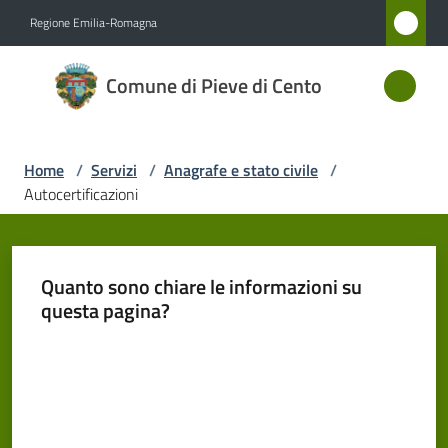
Vai al contenuto
Vai alla navigazione
Vai al footer
Regione Emilia-Romagna
Comune
Comune di Pieve di Cento
di Pieve
di Cento
Home
/
Servizi
/
Anagrafe e stato civile
/
Autocertificazioni
Amministrazione
Novità
Quanto sono chiare le informazioni su
questa pagina?
Servizi
Menu selezionato
Valuta da 1 a 5 stelle
Vivere
Pieve
di