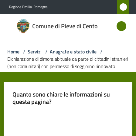
Vai al contenuto
Vai alla navigazione
Vai al footer
Regione Emilia-Romagna
Comune
Comune di Pieve di Cento
di Pieve
di Cento
Home
/
Servizi
/
Anagrafe e stato civile
/
Dichiarazione di dimora abituale da parte di cittadini stranieri
Amministrazione
(non comunitari) con permesso di soggiorno rinnovato
Novità
Quanto sono chiare le informazioni su
Servizi
questa pagina?
Menu selezionato
Valuta da 1 a 5 stelle
Vivere
Pieve
di