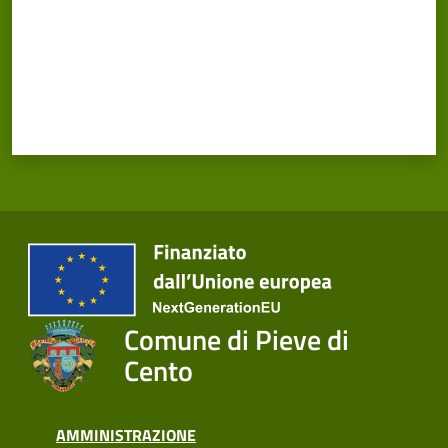
Cento
Amministrazione
Trasparente
Tutti
gli
argomenti...
Comune di Pieve di
Seguici
Cento
su
AMMINISTRAZIONE