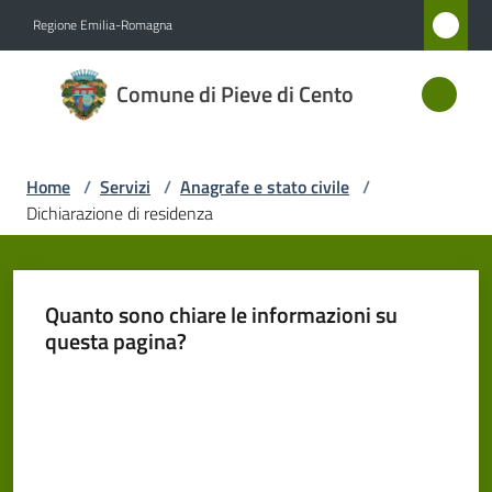
Vai al contenuto
Vai alla navigazione
Vai al footer
Regione Emilia-Romagna
Comune
Comune di Pieve di Cento
di Pieve
di Cento
Home
/
Servizi
/
Anagrafe e stato civile
/
Dichiarazione di residenza
Amministrazione
Novità
Quanto sono chiare le informazioni su
questa pagina?
Servizi
Menu selezionato
Valuta da 1 a 5 stelle
Vivere
Pieve
di