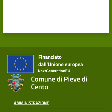
Cento
Amministrazione
Trasparente
Tutti
gli
argomenti...
Comune di Pieve di
Cento
Seguici
su
AMMINISTRAZIONE