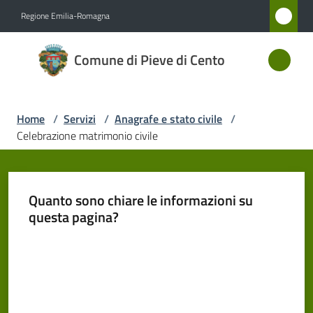
Vai al contenuto
Vai alla navigazione
Vai al footer
Regione Emilia-Romagna
Comune
Comune di Pieve di Cento
di Pieve
di Cento
Home
/
Servizi
/
Anagrafe e stato civile
/
Celebrazione matrimonio civile
Amministrazione
Novità
Quanto sono chiare le informazioni su
questa pagina?
Servizi
Menu selezionato
Valuta da 1 a 5 stelle
Vivere
Pieve
di