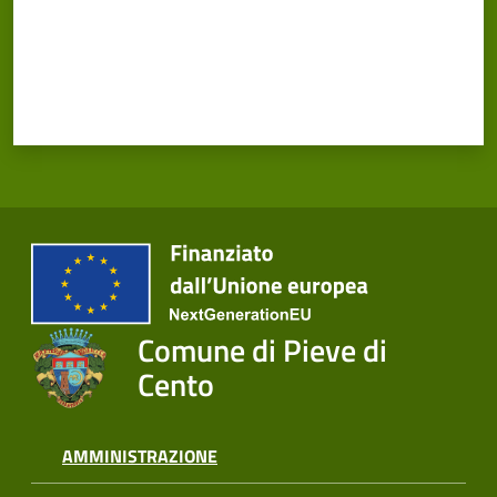
Cento
Amministrazione
Trasparente
Tutti
gli
argomenti...
Comune di Pieve di
Cento
Seguici
su
AMMINISTRAZIONE