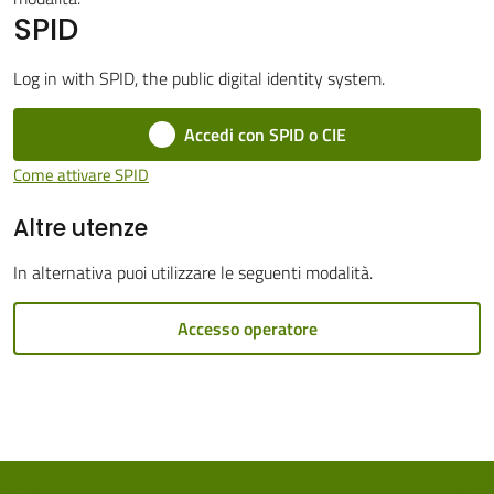
SPID
Cento
Menu selezionato
Log in with SPID, the public digital identity system.
Accedi con SPID o CIE
Amministrazione
Come attivare SPID
Trasparente
Altre utenze
Tutti
In alternativa puoi utilizzare le seguenti modalità.
gli
argomenti...
Accesso operatore
Seguici
su