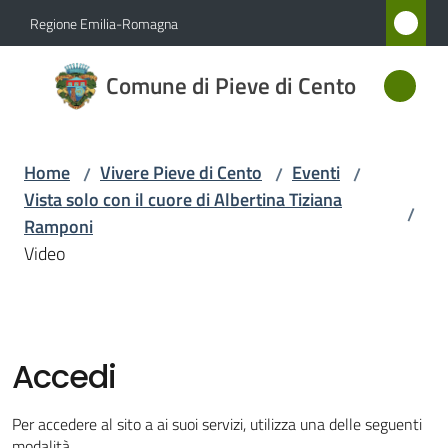
Vai al contenuto
Vai alla navigazione
Vai al footer
Regione Emilia-Romagna
Comune
Comune di Pieve di Cento
di Pieve
di Cento
Home
Vivere Pieve di Cento
Eventi
/
/
/
Vista solo con il cuore di Albertina Tiziana
/
Amministrazione
Ramponi
Video
Novità
Servizi
Accedi
Vivere
Pieve
Per accedere al sito a ai suoi servizi, utilizza una delle seguenti
di
modalità.