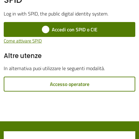
Cento
Log in with SPID, the public digital identity system.
Menu selezionato
Accedi con SPID o CIE
Come attivare SPID
Amministrazione
Altre utenze
Trasparente
In alternativa puoi utilizzare le seguenti modalità.
Tutti
gli
Accesso operatore
argomenti...
Seguici
su