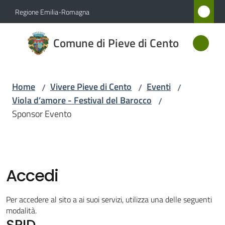
Vai al contenuto
Vai alla navigazione
Vai al footer
Regione Emilia-Romagna
Comune
Comune di Pieve di Cento
di Pieve
di Cento
Home
Vivere Pieve di Cento
Eventi
/
/
/
Viola d’amore - Festival del Barocco
/
Amministrazione
Sponsor Evento
Novità
Servizi
Accedi
Vivere
Per accedere al sito a ai suoi servizi, utilizza una delle seguenti
Pieve
modalità.
SPID
di