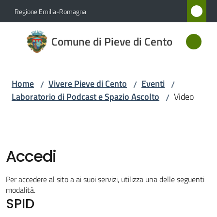
Vai al contenuto
Vai alla navigazione
Vai al footer
Regione Emilia-Romagna
Comune
Comune di Pieve di Cento
di Pieve
di Cento
Home
Vivere Pieve di Cento
Eventi
/
/
/
Laboratorio di Podcast e Spazio Ascolto
Video
/
Amministrazione
Novità
Accedi
Servizi
Per accedere al sito a ai suoi servizi, utilizza una delle seguenti
Vivere
modalità.
SPID
Pieve
di