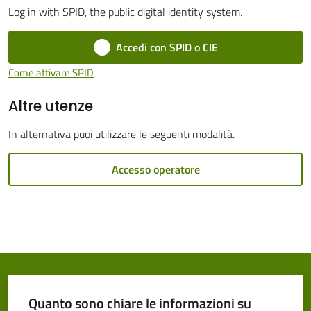
Log in with SPID, the public digital identity system.
Cento
Menu selezionato
Accedi con SPID o CIE
Come attivare SPID
Altre utenze
Amministrazione
Trasparente
In alternativa puoi utilizzare le seguenti modalità.
Tutti
Accesso operatore
gli
argomenti...
Seguici
su
Quanto sono chiare le informazioni su