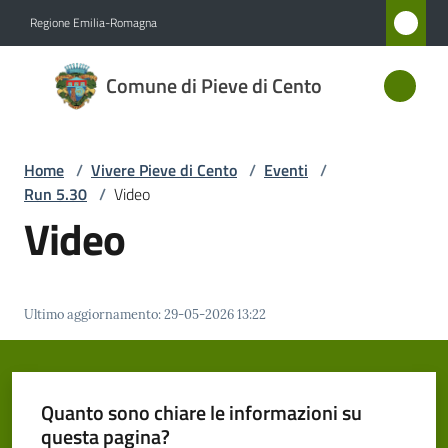
Vai al contenuto
Vai alla navigazione
Vai al footer
Regione Emilia-Romagna
Comune
Comune di Pieve di Cento
di Pieve
di Cento
Home
/
Vivere Pieve di Cento
/
Eventi
/
Run 5.30
/
Video
Amministrazione
Video
Novità
Ultimo aggiornamento
:
29-05-2026 13:22
Servizi
Vivere
Pieve
Quanto sono chiare le informazioni su
di
questa pagina?