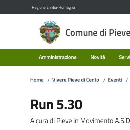
Vai al contenuto
Vai alla navigazione
Vai al footer
Regione Emilia-Romagna
Comune di Pieve
Amministrazione
Novità
Servi
Home
Vivere Pieve di Cento
Eventi
/
/
/
Salta al contenuto
Run 5.30
A cura di Pieve in Movimento A.S.D