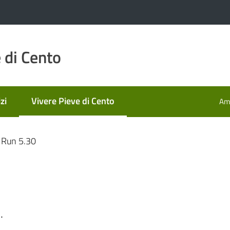
 di Cento
zi
Vivere Pieve di Cento
Amm
Menu selezionato
Run 5.30
.