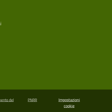
i
Impostazioni
mento del
PNRR
cookie