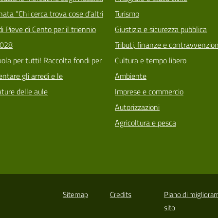
ata “Chi cerca trova cose d’altri
Turismo
i Pieve di Cento per il triennio
Giustizia e sicurezza pubblica
028
Tributi, finanze e contravvenzion
ola per tutti! Raccolta fondi per
Cultura e tempo libero
tare gli arredi e le
Ambiente
ature delle aule
Imprese e commercio
Autorizzazioni
Agricoltura e pesca
Sitemap
Credits
Piano di migliora
sito