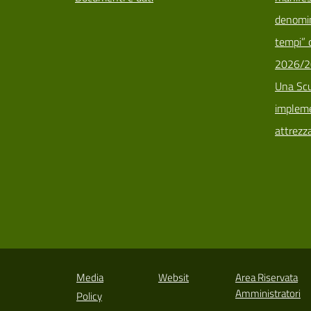
denomin
tempi” d
2026/2
Una Scu
implemen
attrezz
Media
Websit
Area Riservata
Amministratori
Policy