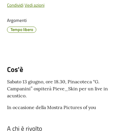
Cento
Condividi
Vedi azioni
Menu selezionato
Argomenti
Tempo libero
Amministrazione
Trasparente
Tutti
gli
Cos'è
argomenti...
Sabato 13 giugno, ore 18.30, Pinacoteca “G.
Campanini” ospiterà Pieve_Skin per un live in
acustico.
Seguici
su
In occasione della Mostra Pictures of you
A chi è rivolto