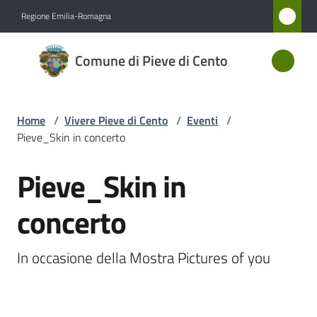
Vai al contenuto
Vai alla navigazione
Vai al footer
Regione Emilia-Romagna
Comune
Comune di Pieve di Cento
di Pieve
di Cento
Home
/
Vivere Pieve di Cento
/
Eventi
/
Pieve_Skin in concerto
Amministrazione
Pieve_Skin in
Salta al contenuto
Novità
concerto
Servizi
In occasione della Mostra Pictures of you
Vivere
Pieve
di