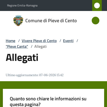
Vai al contenuto
Vai alla navigazione
Vai al footer
Regione Emilia-Romagna
Comune
Comune di Pieve di Cento
di Pieve
di Cento
Home
/
Vivere Pieve di Cento
/
Eventi
/
"Pieve Canta"
/
Allegati
Amministrazione
Allegati
Novità
Ultimo aggiornamento
:
07-06-2026 15:42
Servizi
Vivere
Pieve
Quanto sono chiare le informazioni su
di
questa pagina?