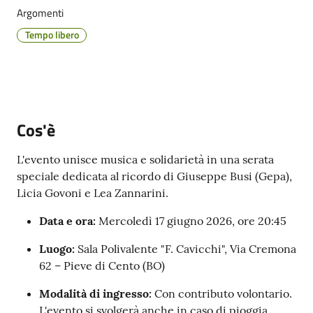
Cento
Argomenti
Menu selezionato
Tempo libero
Amministrazione
Trasparente
Cos'è
Tutti
L'evento unisce musica e solidarietà in una serata
gli
speciale dedicata al ricordo di Giuseppe Busi (Gepa),
argomenti...
Licia Govoni e Lea Zannarini.
Data e ora:
Mercoledì 17 giugno 2026, ore 20:45
Seguici
Luogo:
Sala Polivalente "F. Cavicchi", Via Cremona
su
62 – Pieve di Cento (BO)
Modalità di ingresso:
Con contributo volontario.
L'evento si svolgerà anche in caso di pioggia.