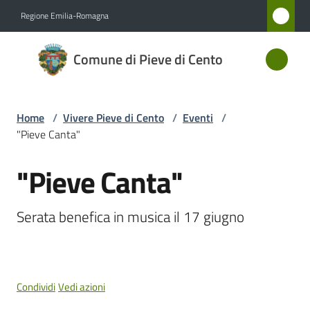
Vai al contenuto
Vai alla navigazione
Vai al footer
Regione Emilia-Romagna
Comune
Comune di Pieve di Cento
di Pieve
di Cento
Home
/
Vivere Pieve di Cento
/
Eventi
/
"Pieve Canta"
Amministrazione
"Pieve Canta"
Salta al contenuto
Novità
Serata benefica in musica il 17 giugno
Servizi
Vivere
Pieve
Condividi
Vedi azioni
di