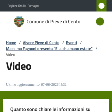
Vai al contenuto
Vai alla navigazione
Vai al footer
Regione Emilia-Romagna
Comune
Comune di Pieve di Cento
di Pieve
di Cento
Home
/
Vivere Pieve di Cento
/
Eventi
/
Massimo Fagnoni presenta "E la chiamano estate"
/
Amministrazione
Video
Video
Novità
Servizi
Ultimo aggiornamento
:
07-06-2026 15:32
Vivere
Pieve
di
Quanto sono chiare le informazioni su