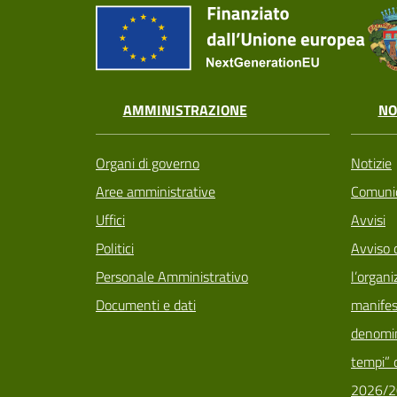
AMMINISTRAZIONE
NO
Organi di governo
Notizie
Aree amministrative
Comunic
Uffici
Avvisi
Politici
Avviso 
Personale Amministrativo
l’organi
Documenti e dati
manifes
denomin
tempi” d
2026/2