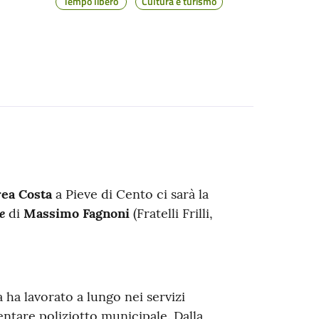
Tempo libero
Cultura e turismo
rea Costa
a Pieve di Cento
ci sarà la
e
di
Massimo Fagnoni
(Fratelli Frilli,
 ha lavorato a lungo nei servizi
ventare poliziotto municipale. Dalla