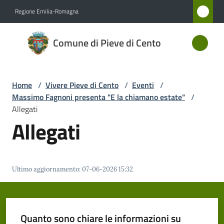
Vai al contenuto
Vai alla navigazione
Vai al footer
Regione Emilia-Romagna
Comune
Comune di Pieve di Cento
di Pieve
di Cento
Home
/
Vivere Pieve di Cento
/
Eventi
/
Massimo Fagnoni presenta "E la chiamano estate"
/
Amministrazione
Allegati
Allegati
Novità
Servizi
Ultimo aggiornamento
:
07-06-2026 15:32
Vivere
Pieve
di
Quanto sono chiare le informazioni su