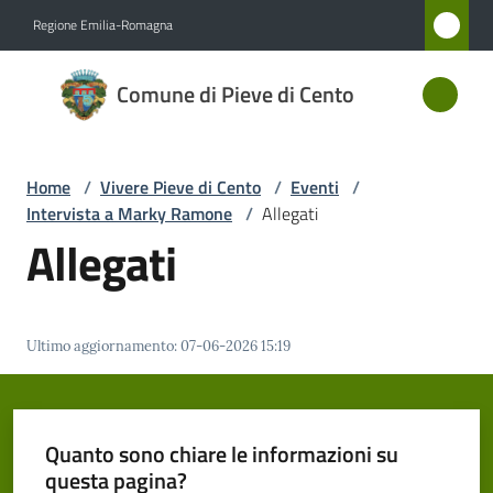
Vai al contenuto
Vai alla navigazione
Vai al footer
Regione Emilia-Romagna
Comune
Comune di Pieve di Cento
di Pieve
di Cento
Home
/
Vivere Pieve di Cento
/
Eventi
/
Intervista a Marky Ramone
/
Allegati
Amministrazione
Allegati
Novità
Ultimo aggiornamento
:
07-06-2026 15:19
Servizi
Vivere
Pieve
Quanto sono chiare le informazioni su
di
questa pagina?