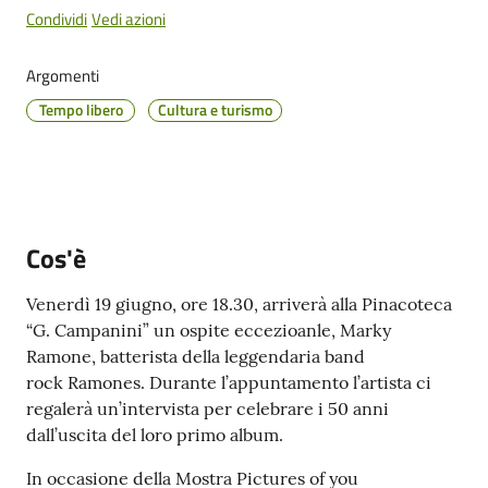
Cento
Condividi
Vedi azioni
Menu selezionato
Argomenti
Tempo libero
Cultura e turismo
Amministrazione
Trasparente
Tutti
gli
Cos'è
argomenti...
Venerdì 19 giugno, ore 18.30, arriverà alla Pinacoteca
“G. Campanini” un ospite eccezioanle, Marky
Ramone, batterista della leggendaria band
Seguici
rock Ramones. Durante l’appuntamento l’artista ci
su
regalerà un’intervista per celebrare i 50 anni
dall’uscita del loro primo album.
In occasione della Mostra Pictures of you