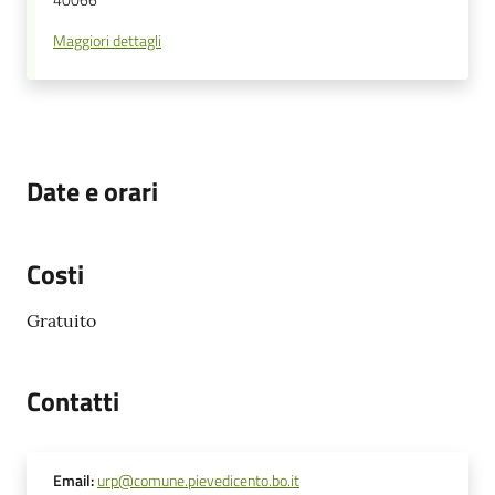
40066
Maggiori dettagli
Date e orari
Costi
Gratuito
Contatti
Email
:
urp@comune.pievedicento.bo.it