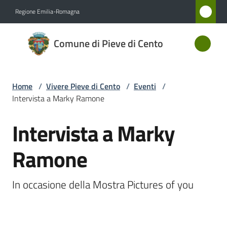
Vai al contenuto
Vai alla navigazione
Vai al footer
Regione Emilia-Romagna
Comune
Comune di Pieve di Cento
di Pieve
di Cento
Home
/
Vivere Pieve di Cento
/
Eventi
/
Intervista a Marky Ramone
Amministrazione
Intervista a Marky
Salta al contenuto
Novità
Ramone
Servizi
In occasione della Mostra Pictures of you
Vivere
Pieve
di