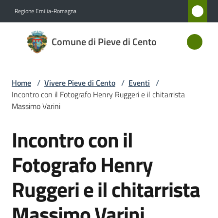
Vai al contenuto
Vai alla navigazione
Vai al footer
Regione Emilia-Romagna
Comune
Comune di Pieve di Cento
di Pieve
di Cento
Home
/
Vivere Pieve di Cento
/
Eventi
/
Incontro con il Fotografo Henry Ruggeri e il chitarrista
Amministrazione
Massimo Varini
Incontro con il
Novità
Salta al contenuto
Fotografo Henry
Servizi
Ruggeri e il chitarrista
Vivere
Pieve
Massimo Varini
di