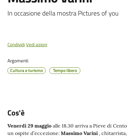
Cento
Menu selezionato
In occasione della mostra Pictures of you
Amministrazione
Condividi
Vedi azioni
Trasparente
Argomenti
Tutti
Cultura e turismo
Tempo libero
gli
argomenti...
Seguici
Cos'è
su
Venerdì 29 maggio
alle 18.30 arriva a Pieve di Cento
un ospite d’eccezione:
Massimo Varini
, chitarrista,