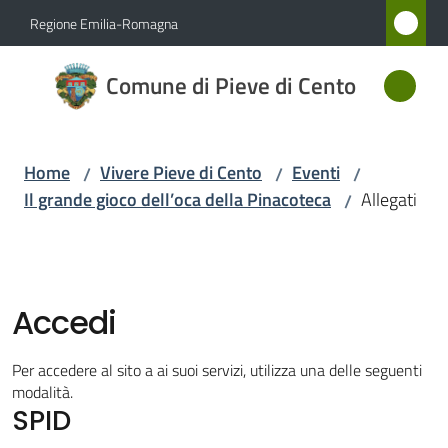
Vai al contenuto
Vai alla navigazione
Vai al footer
Regione Emilia-Romagna
Comune
Comune di Pieve di Cento
di Pieve
di Cento
Home
Vivere Pieve di Cento
Eventi
/
/
/
Il grande gioco dell’oca della Pinacoteca
Allegati
/
Amministrazione
Novità
Accedi
Servizi
Per accedere al sito a ai suoi servizi, utilizza una delle seguenti
Vivere
modalità.
SPID
Pieve
di