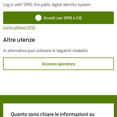
Log in with SPID, the public digital identity system.
Cento
Menu selezionato
Accedi con SPID o CIE
Come attivare SPID
Altre utenze
Amministrazione
Trasparente
In alternativa puoi utilizzare le seguenti modalità.
Tutti
Accesso operatore
gli
argomenti...
Seguici
su
Quanto sono chiare le informazioni su