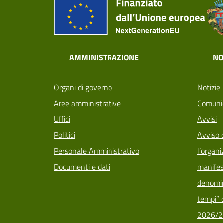
AMMINISTRAZIONE
NO
Organi di governo
Notizie
Aree amministrative
Comunic
Uffici
Avvisi
Politici
Avviso 
Personale Amministrativo
l’organi
Documenti e dati
manifes
denomin
tempi” d
2026/2