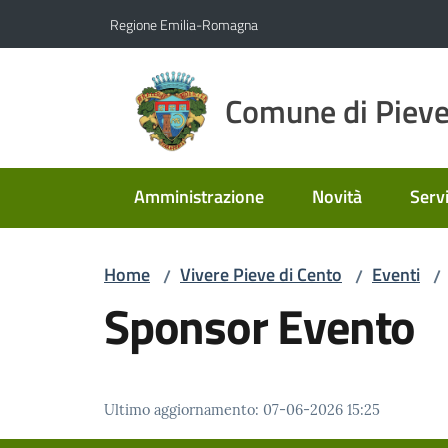
Vai al contenuto
Vai alla navigazione
Vai al footer
Regione Emilia-Romagna
Comune di Pieve
Amministrazione
Novità
Servi
Home
Vivere Pieve di Cento
Eventi
/
/
/
Sponsor Evento
Ultimo aggiornamento
:
07-06-2026 15:25