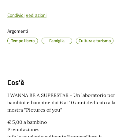
Cento
Menu selezionato
Condividi
Vedi azioni
Argomenti
Amministrazione
Tempo libero
Famiglia
Cultura e turismo
Trasparente
Tutti
gli
argomenti...
Cos'è
I WANNA BE A SUPERSTAR - Un laboratorio per
bambini e bambine dai 6 ai 10 anni dedicato alla
Seguici
mostra "Pictures of you"
su
€ 5,00 a bambino
Prenotazione:
info.lescuolepievedicento@renogalliera.it