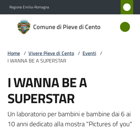
Vai al contenuto
Vai alla navigazione
Vai al footer
Regione Emilia-Romagna
Comune
Comune di Pieve di Cento
di Pieve
di Cento
Home
/
Vivere Pieve di Cento
/
Eventi
/
I WANNA BE A SUPERSTAR
Amministrazione
I WANNA BE A
Salta al contenuto
Novità
SUPERSTAR
Servizi
Un laboratorio per bambini e bambine dai 6 ai 
Vivere
10 anni dedicato alla mostra "Pictures of you"
Pieve
di