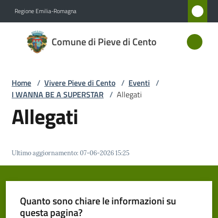
Vai al contenuto
Vai alla navigazione
Vai al footer
Regione Emilia-Romagna
Comune
Comune di Pieve di Cento
di Pieve
di Cento
Home
/
Vivere Pieve di Cento
/
Eventi
/
I WANNA BE A SUPERSTAR
/
Allegati
Amministrazione
Allegati
Novità
Ultimo aggiornamento
:
07-06-2026 15:25
Servizi
Vivere
Pieve
Quanto sono chiare le informazioni su
di
questa pagina?