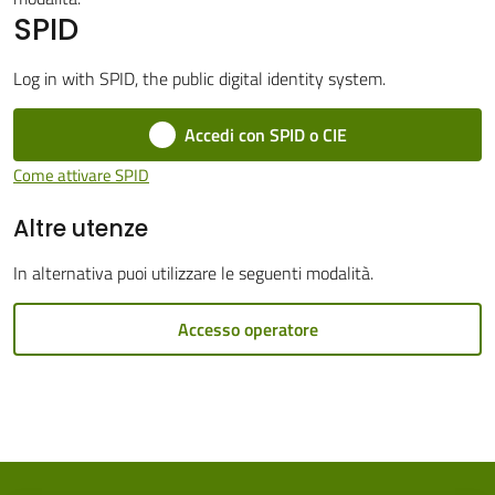
SPID
Cento
Menu selezionato
Log in with SPID, the public digital identity system.
Accedi con SPID o CIE
Amministrazione
Come attivare SPID
Trasparente
Altre utenze
Tutti
In alternativa puoi utilizzare le seguenti modalità.
gli
argomenti...
Accesso operatore
Seguici
su