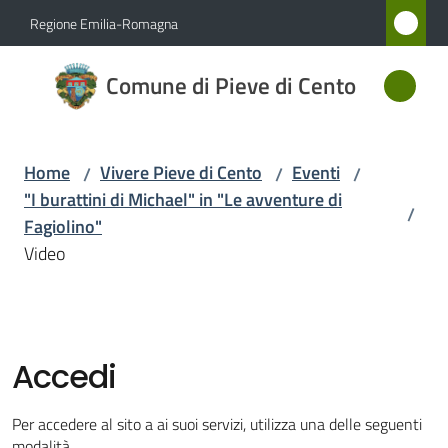
Vai al contenuto
Vai alla navigazione
Vai al footer
Regione Emilia-Romagna
Comune
Comune di Pieve di Cento
di Pieve
di Cento
Home
Vivere Pieve di Cento
Eventi
/
/
/
"I burattini di Michael" in "Le avventure di
/
Amministrazione
Fagiolino"
Video
Novità
Servizi
Accedi
Vivere
Pieve
Per accedere al sito a ai suoi servizi, utilizza una delle seguenti
di
modalità.