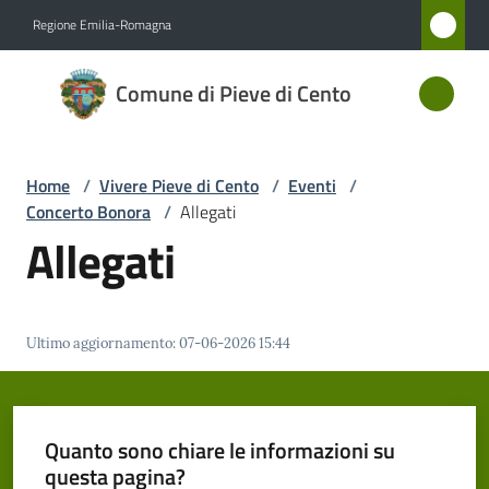
Vai al contenuto
Vai alla navigazione
Vai al footer
Regione Emilia-Romagna
Comune
Comune di Pieve di Cento
di Pieve
di Cento
Home
/
Vivere Pieve di Cento
/
Eventi
/
Concerto Bonora
/
Allegati
Amministrazione
Allegati
Novità
Ultimo aggiornamento
:
07-06-2026 15:44
Servizi
Vivere
Pieve
Quanto sono chiare le informazioni su
di
questa pagina?