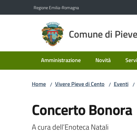
Vai al contenuto
Vai alla navigazione
Vai al footer
Regione Emilia-Romagna
Comune di Pieve
Amministrazione
Novità
Servi
Home
Vivere Pieve di Cento
Eventi
/
/
/
Salta al contenuto
Concerto Bonora
A cura dell’Enoteca Natali