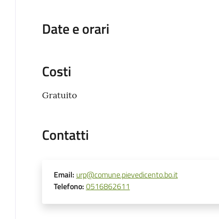
Date e orari
Costi
Gratuito
Contatti
Email
:
urp@comune.pievedicento.bo.it
Telefono
:
0516862611