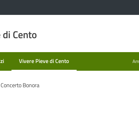
 di Cento
zi
Vivere Pieve di Cento
Amm
Menu selezionato
Concerto Bonora