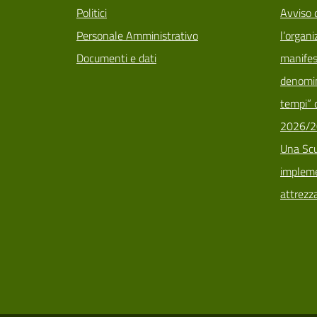
Politici
Avviso 
Personale Amministrativo
l’organi
Documenti e dati
manifes
denomin
tempi” d
2026/2
Una Scu
implemen
attrezz