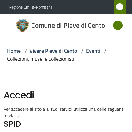
Vai al contenuto
Vai alla navigazione
Vai al footer
Regione Emilia-Romagna
Comune
Comune di Pieve di Cento
di Pieve
di Cento
Home
Vivere Pieve di Cento
Eventi
/
/
/
Collezioni, musei e collezionisti
Amministrazione
Novità
Accedi
Servizi
Per accedere al sito a ai suoi servizi, utilizza una delle seguenti
Vivere
modalità.
SPID
Pieve
di