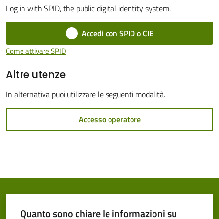
Log in with SPID, the public digital identity system.
Cento
Menu selezionato
Accedi con SPID o CIE
Come attivare SPID
Altre utenze
Amministrazione
Trasparente
In alternativa puoi utilizzare le seguenti modalità.
Tutti
Accesso operatore
gli
argomenti...
Seguici
su
Quanto sono chiare le informazioni su