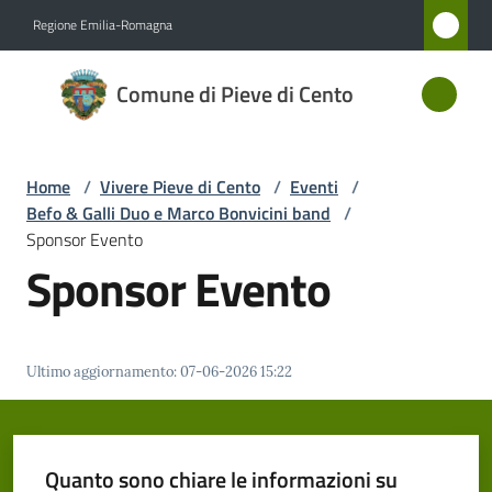
Vai al contenuto
Vai alla navigazione
Vai al footer
Regione Emilia-Romagna
Comune
Comune di Pieve di Cento
di Pieve
di Cento
Home
/
Vivere Pieve di Cento
/
Eventi
/
Befo & Galli Duo e Marco Bonvicini band
/
Amministrazione
Sponsor Evento
Sponsor Evento
Novità
Servizi
Ultimo aggiornamento
:
07-06-2026 15:22
Vivere
Pieve
di
Quanto sono chiare le informazioni su