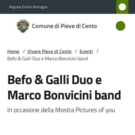
Vai al contenuto
Vai alla navigazione
Vai al footer
Regione Emilia-Romagna
Comune
Comune di Pieve di Cento
di Pieve
di Cento
Home
/
Vivere Pieve di Cento
/
Eventi
/
Befo & Galli Duo e Marco Bonvicini band
Amministrazione
Befo & Galli Duo e
Salta al contenuto
Novità
Marco Bonvicini band
Servizi
In occasione della Mostra Pictures of you
Vivere
Pieve
di