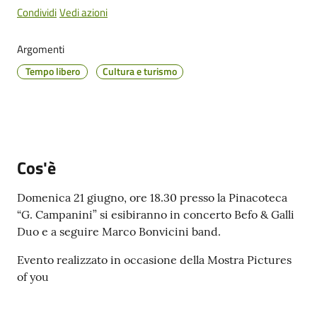
Cento
Condividi
Vedi azioni
Menu selezionato
Argomenti
Tempo libero
Cultura e turismo
Amministrazione
Trasparente
Tutti
gli
Cos'è
argomenti...
Domenica 21 giugno, ore 18.30 presso la Pinacoteca
“G. Campanini” si esibiranno in concerto Befo & Galli
Duo e a seguire Marco Bonvicini band.
Seguici
su
Evento realizzato in occasione della Mostra Pictures
of you