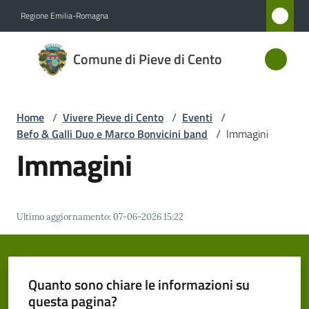
Vai al contenuto
Vai alla navigazione
Vai al footer
Regione Emilia-Romagna
Comune
Comune di Pieve di Cento
di Pieve
di Cento
Home
/
Vivere Pieve di Cento
/
Eventi
/
Befo & Galli Duo e Marco Bonvicini band
/
Immagini
Amministrazione
Immagini
Novità
Ultimo aggiornamento
:
07-06-2026 15:22
Servizi
Vivere
Pieve
Quanto sono chiare le informazioni su
di
questa pagina?