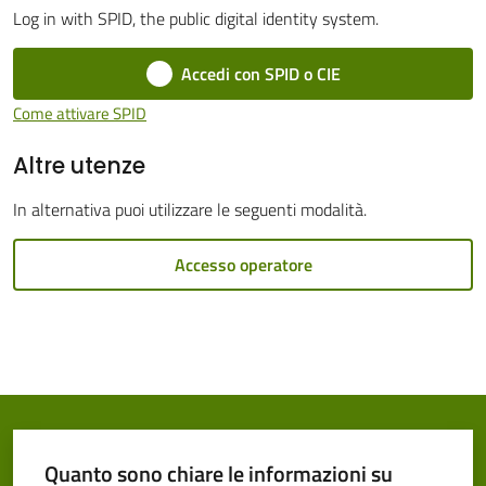
Log in with SPID, the public digital identity system.
Cento
Menu selezionato
Accedi con SPID o CIE
Come attivare SPID
Altre utenze
Amministrazione
Trasparente
In alternativa puoi utilizzare le seguenti modalità.
Tutti
Accesso operatore
gli
argomenti...
Seguici
su
Quanto sono chiare le informazioni su