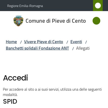
Vai al contenuto
Vai alla navigazione
Vai al footer
Regione Emilia-Romagna
Comune
Comune di Pieve di Cento
di Pieve
di Cento
Home
Vivere Pieve di Cento
Eventi
/
/
/
Banchetti solidali Fondazione ANT
Allegati
/
Amministrazione
Novità
Accedi
Servizi
Per accedere al sito a ai suoi servizi, utilizza una delle seguenti
Vivere
modalità.
SPID
Pieve
di