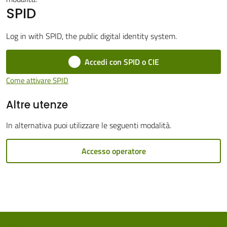
SPID
Cento
Menu selezionato
Log in with SPID, the public digital identity system.
Accedi con SPID o CIE
Amministrazione
Come attivare SPID
Trasparente
Altre utenze
Tutti
In alternativa puoi utilizzare le seguenti modalità.
gli
argomenti...
Accesso operatore
Seguici
su