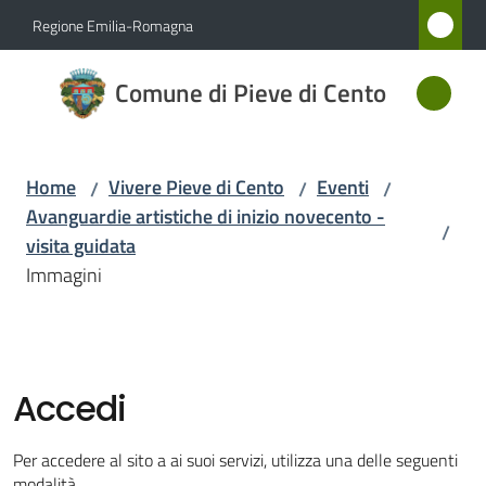
Vai al contenuto
Vai alla navigazione
Vai al footer
Regione Emilia-Romagna
Comune
Comune di Pieve di Cento
di Pieve
di Cento
Home
Vivere Pieve di Cento
Eventi
/
/
/
Avanguardie artistiche di inizio novecento -
/
Amministrazione
visita guidata
Immagini
Novità
Servizi
Accedi
Vivere
Pieve
Per accedere al sito a ai suoi servizi, utilizza una delle seguenti
di
modalità.