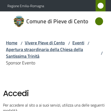
Vai al contenuto
Vai alla navigazione
Vai al footer
Regione Emilia-Romagna
Comune
Comune di Pieve di Cento
di Pieve
di Cento
Home
Vivere Pieve di Cento
Eventi
/
/
/
Apertura straordinaria della Chiesa della
/
Amministrazione
Santissima Trinità
Sponsor Evento
Novità
Servizi
Accedi
Vivere
Pieve
Per accedere al sito a ai suoi servizi, utilizza una delle seguenti
di
modalità.