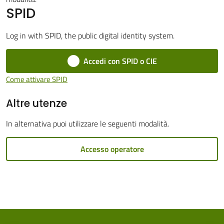
SPID
Cento
Menu selezionato
Log in with SPID, the public digital identity system.
Accedi con SPID o CIE
Amministrazione
Come attivare SPID
Trasparente
Altre utenze
Tutti
In alternativa puoi utilizzare le seguenti modalità.
gli
argomenti...
Accesso operatore
Seguici
su