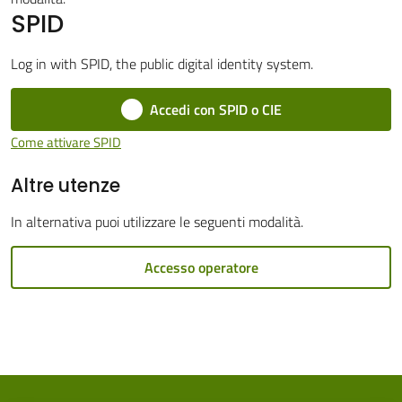
SPID
Cento
Menu selezionato
Log in with SPID, the public digital identity system.
Accedi con SPID o CIE
Amministrazione
Come attivare SPID
Trasparente
Altre utenze
Tutti
In alternativa puoi utilizzare le seguenti modalità.
gli
argomenti...
Accesso operatore
Seguici
su