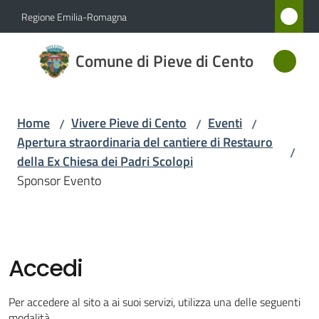
Vai al contenuto
Vai alla navigazione
Vai al footer
Regione Emilia-Romagna
Comune
Comune di Pieve di Cento
di Pieve
di Cento
Home
Vivere Pieve di Cento
Eventi
/
/
/
Apertura straordinaria del cantiere di Restauro
/
Amministrazione
della Ex Chiesa dei Padri Scolopi
Sponsor Evento
Novità
Servizi
Accedi
Vivere
Pieve
Per accedere al sito a ai suoi servizi, utilizza una delle seguenti
di
modalità.