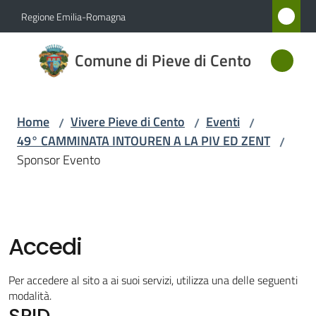
Vai al contenuto
Vai alla navigazione
Vai al footer
Regione Emilia-Romagna
Comune
Comune di Pieve di Cento
di Pieve
di Cento
Home
Vivere Pieve di Cento
Eventi
/
/
/
49° CAMMINATA INTOUREN A LA PIV ED ZENT
/
Amministrazione
Sponsor Evento
Novità
Servizi
Accedi
Vivere
Per accedere al sito a ai suoi servizi, utilizza una delle seguenti
Pieve
modalità.
SPID
di