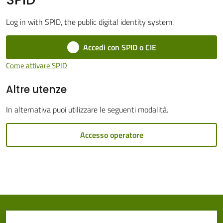
Cento
Log in with SPID, the public digital identity system.
Menu selezionato
Accedi con SPID o CIE
Come attivare SPID
Amministrazione
Altre utenze
Trasparente
In alternativa puoi utilizzare le seguenti modalità.
Tutti
gli
Accesso operatore
argomenti...
Seguici
su