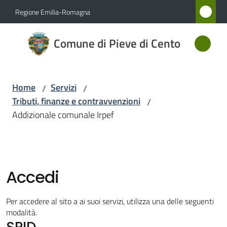
Vai al contenuto
Vai alla navigazione
Vai al footer
Regione Emilia-Romagna
Comune
Comune di Pieve di Cento
di Pieve
di Cento
Home
Servizi
/
/
Tributi, finanze e contravvenzioni
/
Amministrazione
Addizionale comunale Irpef
Novità
Servizi
Accedi
Menu selezionato
Vivere
Per accedere al sito a ai suoi servizi, utilizza una delle seguenti
Pieve
modalità.
SPID
di