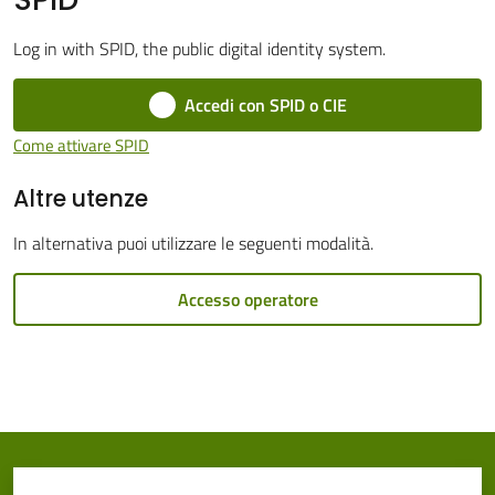
Cento
Log in with SPID, the public digital identity system.
Accedi con SPID o CIE
Come attivare SPID
Amministrazione
Altre utenze
Trasparente
In alternativa puoi utilizzare le seguenti modalità.
Tutti
gli
Accesso operatore
argomenti...
Seguici
su