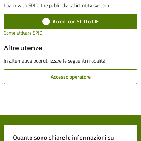
Log in with SPID, the public digital identity system.
Cento
Accedi con SPID o CIE
Come attivare SPID
Altre utenze
Amministrazione
Trasparente
In alternativa puoi utilizzare le seguenti modalità.
Tutti
Accesso operatore
gli
argomenti...
Seguici
su
Quanto sono chiare le informazioni su