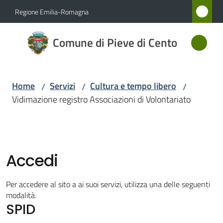
Vai al contenuto
Vai alla navigazione
Vai al footer
Regione Emilia-Romagna
Comune
Comune di Pieve di Cento
di Pieve
di Cento
Home
Servizi
Cultura e tempo libero
/
/
/
Vidimazione registro Associazioni di Volontariato
Amministrazione
Novità
Accedi
Servizi
Menu selezionato
Per accedere al sito a ai suoi servizi, utilizza una delle seguenti
Vivere
modalità.
SPID
Pieve
di