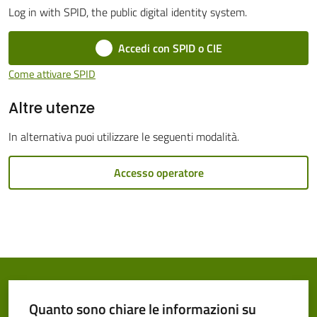
Log in with SPID, the public digital identity system.
Cento
Accedi con SPID o CIE
Come attivare SPID
Altre utenze
Amministrazione
Trasparente
In alternativa puoi utilizzare le seguenti modalità.
Tutti
Accesso operatore
gli
argomenti...
Seguici
su
Quanto sono chiare le informazioni su