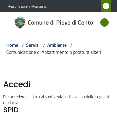
Vai al contenuto
Vai alla navigazione
Vai al footer
Regione Emilia-Romagna
Comune
Comune di Pieve di Cento
di Pieve
di Cento
Home
Servizi
Ambiente
/
/
/
Comunicazione di Abbattimento o potatura alberi
Amministrazione
Novità
Accedi
Servizi
Menu selezionato
Per accedere al sito a ai suoi servizi, utilizza una delle seguenti
Vivere
modalità.
SPID
Pieve
di