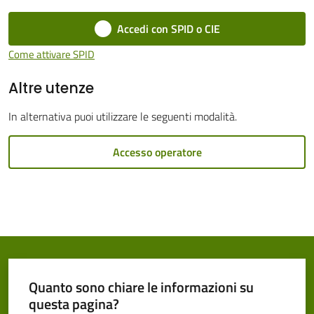
Cento
Accedi con SPID o CIE
Come attivare SPID
Altre utenze
Amministrazione
In alternativa puoi utilizzare le seguenti modalità.
Trasparente
Accesso operatore
Tutti
gli
argomenti...
Seguici
su
Quanto sono chiare le informazioni su
questa pagina?