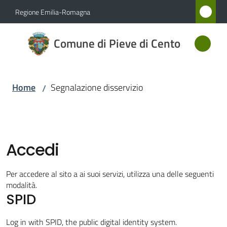
Vai al contenuto
Vai alla navigazione
Vai al footer
Regione Emilia-Romagna
Comune
Comune di Pieve di Cento
di Pieve
di Cento
Home
Segnalazione disservizio
/
Amministrazione
Novità
Accedi
Servizi
Per accedere al sito a ai suoi servizi, utilizza una delle seguenti
modalità.
SPID
Vivere
Pieve
Log in with SPID, the public digital identity system.
di