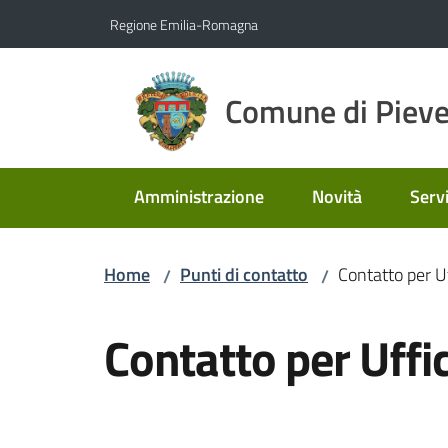
Vai al contenuto
Vai alla navigazione
Vai al footer
Regione Emilia-Romagna
Comune di Pieve
Amministrazione
Novità
Servi
Home
Punti di contatto
Contatto per U
/
/
Salta al contenuto
Contatto per Uffi