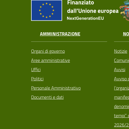
AMMINISTRAZIONE
NO
Organi di governo
Notizie
Aree amministrative
Comunic
Uffici
Avvisi
Politici
Avviso 
Personale Amministrativo
l’organi
Documenti e dati
manifes
denomin
tempi” d
2026/2