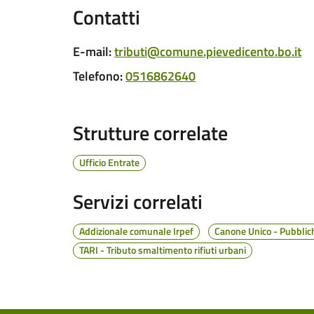
Contatti
E-mail
:
tributi@comune.pievedicento.bo.it
Telefono
:
0516862640
Strutture correlate
Ufficio Entrate
Servizi correlati
Addizionale comunale Irpef
Canone Unico - Pubbliche
TARI - Tributo smaltimento rifiuti urbani