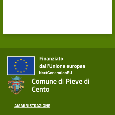
Cento
Amministrazione
Trasparente
Tutti
gli
argomenti...
Comune di Pieve di
Cento
Seguici
su
AMMINISTRAZIONE