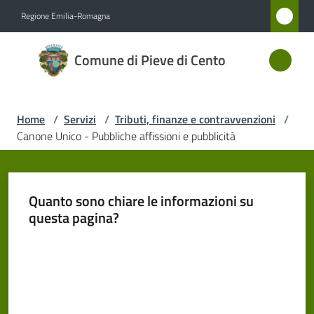
Vai al contenuto
Vai alla navigazione
Vai al footer
Regione Emilia-Romagna
Comune
Comune di Pieve di Cento
di Pieve
di Cento
Home
/
Servizi
/
Tributi, finanze e contravvenzioni
/
Canone Unico - Pubbliche affissioni e pubblicità
Amministrazione
Novità
Quanto sono chiare le informazioni su
questa pagina?
Servizi
Menu selezionato
Valuta da 1 a 5 stelle
Vivere
Pieve
di