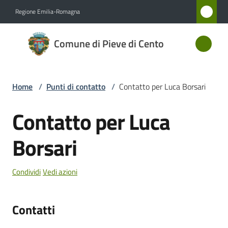
Vai al contenuto
Vai alla navigazione
Vai al footer
Regione Emilia-Romagna
Comune
Comune di Pieve di Cento
di Pieve
di Cento
Home
/
Punti di contatto
/
Contatto per Luca Borsari
Amministrazione
Contatto per Luca
Salta al contenuto
Novità
Borsari
Servizi
Condividi
Vedi azioni
Vivere
Pieve
Contatti
di