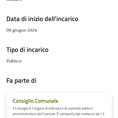
Cento
Data di inizio dell'incarico
09 giugno 2024
Amministrazione
Trasparente
Tipo di incarico
Tutti
gli
Politico
argomenti...
Fa parte di
Seguici
su
Consiglio Comunale
Il Consiglio è l'organo di indirizzo e di controllo politico-
amministrativo del Comune. È composto dal sindaco e da 12