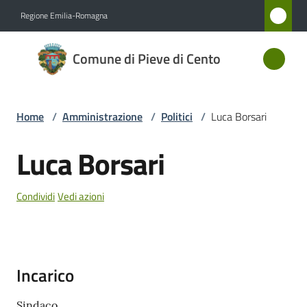
Vai al contenuto
Vai alla navigazione
Vai al footer
Regione Emilia-Romagna
Comune
Comune di Pieve di Cento
di Pieve
di Cento
Home
/
Amministrazione
/
Politici
/
Luca Borsari
Amministrazione
Luca Borsari
Salta al contenuto
Menu selezionato
Novità
Condividi
Vedi azioni
Servizi
Vivere
Incarico
Pieve
di
Sindaco