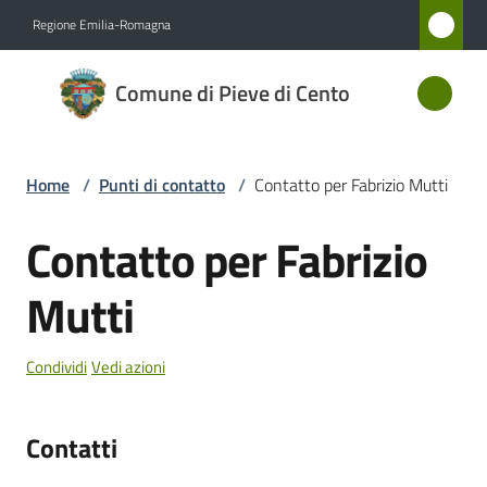
Vai al contenuto
Vai alla navigazione
Vai al footer
Regione Emilia-Romagna
Comune
Comune di Pieve di Cento
di Pieve
di Cento
Home
/
Punti di contatto
/
Contatto per Fabrizio Mutti
Amministrazione
Contatto per Fabrizio
Salta al contenuto
Novità
Mutti
Servizi
Condividi
Vedi azioni
Vivere
Pieve
Contatti
di