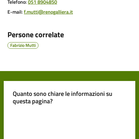
Cento
Telefono
:
051 8904850
E-mail
:
f.mutti@renogalliera.it
Persone correlate
Amministrazione
Fabrizio Mutti
Trasparente
Tutti
gli
argomenti...
Quanto sono chiare le informazioni su
questa pagina?
Seguici
Valuta da 1 a 5 stelle
su