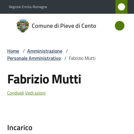
Vai al contenuto
Vai alla navigazione
Vai al footer
Regione Emilia-Romagna
Comune
Comune di Pieve di Cento
di Pieve
di Cento
Home
/
Amministrazione
/
Personale Amministrativo
/
Fabrizio Mutti
Amministrazione
Menu selezionato
Fabrizio Mutti
Salta al contenuto
Novità
Condividi
Vedi azioni
Servizi
Vivere
Pieve
Incarico
di