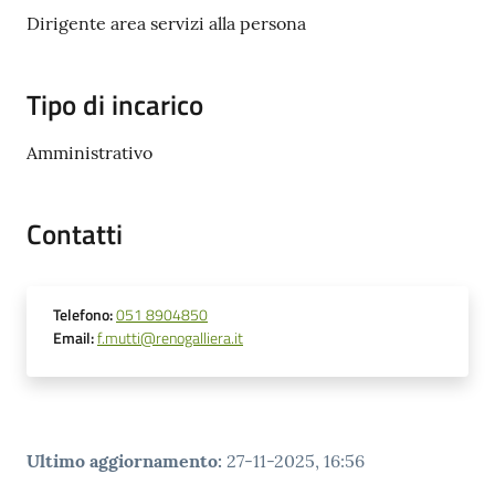
Cento
Dirigente area servizi alla persona
Tipo di incarico
Amministrazione
Amministrativo
Trasparente
Contatti
Tutti
gli
argomenti...
Telefono
:
051 8904850
Email
:
f.mutti@renogalliera.it
Seguici
su
Ultimo aggiornamento
:
27-11-2025, 16:56