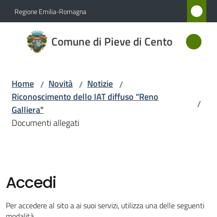
Vai al contenuto
Vai alla navigazione
Vai al footer
Regione Emilia-Romagna
Comune
Comune di Pieve di Cento
di Pieve
di Cento
Home
Novità
Notizie
/
/
/
Riconoscimento dello IAT diffuso “Reno
/
Amministrazione
Galliera"
Documenti allegati
Novità
Menu selezionato
Servizi
Accedi
Vivere
Pieve
Per accedere al sito a ai suoi servizi, utilizza una delle seguenti
di
modalità.