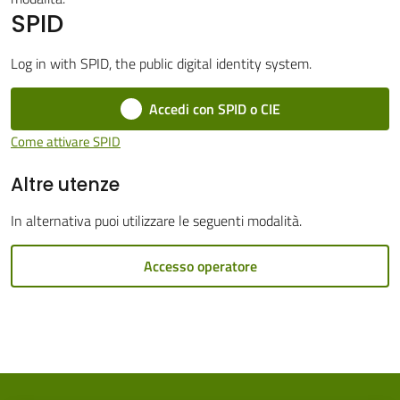
SPID
Cento
Log in with SPID, the public digital identity system.
Accedi con SPID o CIE
Amministrazione
Come attivare SPID
Trasparente
Altre utenze
Tutti
In alternativa puoi utilizzare le seguenti modalità.
gli
argomenti...
Accesso operatore
Seguici
su