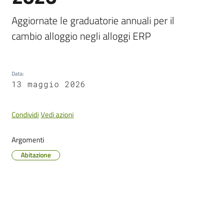
Cento
Aggiornate le graduatorie annuali per il 
cambio alloggio negli alloggi ERP
Amministrazione
Trasparente
Data
:
13 maggio 2026
Tutti
gli
Condividi
Vedi azioni
argomenti...
Argomenti
Abitazione
Seguici
su