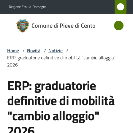
Vai al contenuto
Vai alla navigazione
Vai al footer
Regione Emilia-Romagna
Comune
Comune di Pieve di Cento
di Pieve
di Cento
Home
/
Novità
/
Notizie
/
ERP: graduatorie definitive di mobilità "cambio alloggio"
Amministrazione
2026
ERP: graduatorie
Novità
Salta al contenuto
Menu selezionato
definitive di mobilità
Servizi
"cambio alloggio"
Vivere
Pieve
2026
di